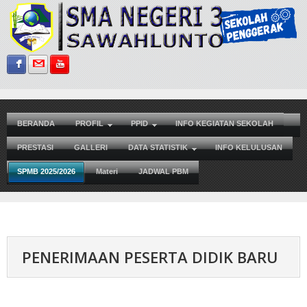
Sign in with Facebook
Sign in with Gmail
Subscribe on YouTube
BERANDA
PROFIL
PPID
INFO KEGIATAN SEKOLAH
PRESTASI
GALLERI
DATA STATISTIK
INFO KELULUSAN
SPMB 2025/2026
Materi
JADWAL PBM
PENERIMAAN PESERTA DIDIK BARU