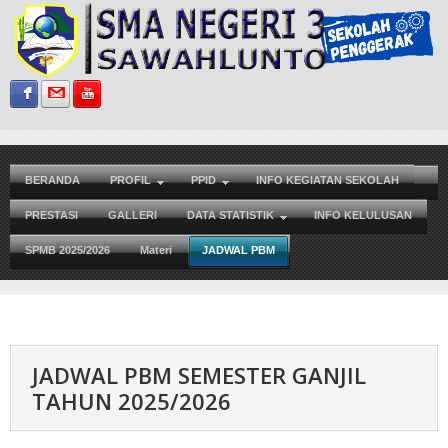
Sign in with Facebook
Sign in with Gmail
Subscribe on YouTube
BERANDA
PROFIL
PPID
INFO KEGIATAN SEKOLAH
PRESTASI
GALLERI
DATA STATISTIK
INFO KELULUSAN
SPMB 2025/2026
Materi
JADWAL PBM
JADWAL PBM SEMESTER GANJIL
TAHUN 2025/2026